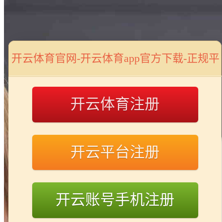
开云体育官网-开云体育app官方下载-正规平
台-网站
开云体育注册
开云平台注册
开云账号手机注册